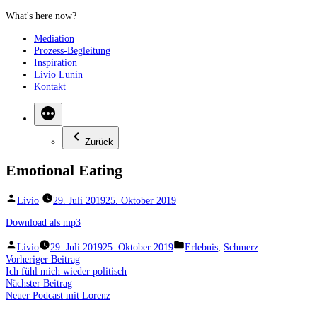
Zum
Inhalt
Mediation
springen
Prozess-Begleitung
Inspiration
Livio Lunin
Kontakt
Zurück
Emotional Eating
Veröffentlicht
Livio
29. Juli 2019
25. Oktober 2019
von
Download als mp3
Veröffentlicht
Veröffentlicht
Livio
29. Juli 2019
25. Oktober 2019
Erlebnis
,
Schmerz
von
unter
Beitragsnavigation
Vorheriger
Vorheriger Beitrag
Beitrag:
Ich fühl mich wieder politisch
Nächster
Nächster Beitrag
Beitrag:
Neuer Podcast mit Lorenz