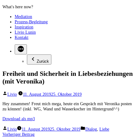
Zum
Inhalt
Mediation
springen
Prozess-Begleitung
Inspiration
Livio Lunin
Kontakt
Zurück
Freiheit und Sicherheit in Liebesbeziehungen
(mit Veronika)
Veröffentlicht
Livio
11. August 2019
25. Oktober 2019
von
Hey zusammen! Freut mich mega, heute ein Gespräch mit Veronika posten
zu können! (inkl. WG, Wand und Wasserkocher im Hintergrund^^)
Download als mp3
Veröffentlicht
Veröffentlicht
Livio
11. August 2019
25. Oktober 2019
Dialog
,
Liebe
von
unter
Beitragsnavigation
Vorheriger
Vorheriger Beitrag