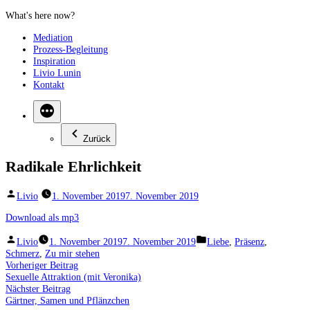
Zum
Inhalt
Mediation
springen
Prozess-Begleitung
Inspiration
Livio Lunin
Kontakt
Zurück
Radikale Ehrlichkeit
Veröffentlicht
Livio
1. November 2019
7. November 2019
von
Download als mp3
Veröffentlicht
Veröffentlicht
Livio
1. November 2019
7. November 2019
Liebe
,
Präsenz
,
von
unter
Schmerz
,
Zu mir stehen
Beitragsnavigation
Vorheriger
Vorheriger Beitrag
Beitrag:
Sexuelle Attraktion (mit Veronika)
Nächster
Nächster Beitrag
Beitrag:
Gärtner, Samen und Pflänzchen