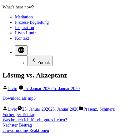
Zum
Inhalt
Mediation
springen
Prozess-Begleitung
Inspiration
Livio Lunin
Kontakt
Zurück
Lösung vs. Akzeptanz
Veröffentlicht
Livio
25. Januar 2020
25. Januar 2020
von
Download als mp3
Veröffentlicht
Veröffentlicht
Livio
25. Januar 2020
25. Januar 2020
Präsenz
,
Schmerz
von
unter
Beitragsnavigation
Vorheriger
Vorheriger Beitrag
Beitrag:
Was brauch ich für ein gutes Leben?
Nächster
Nächster Beitrag
Beitrag:
Crowdfunding Reaktionen