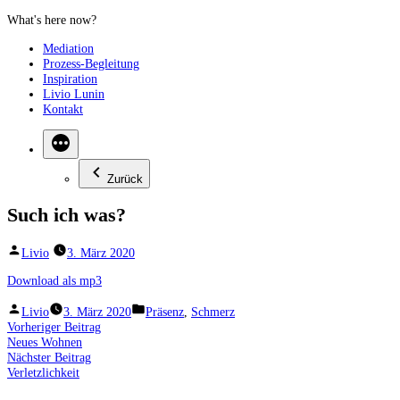
Zum
Inhalt
Mediation
springen
Prozess-Begleitung
Inspiration
Livio Lunin
Kontakt
Zurück
Such ich was?
Veröffentlicht
Livio
3. März 2020
von
Download als mp3
Veröffentlicht
Veröffentlicht
Livio
3. März 2020
Präsenz
,
Schmerz
von
unter
Beitragsnavigation
Vorheriger
Vorheriger Beitrag
Beitrag:
Neues Wohnen
Nächster
Nächster Beitrag
Beitrag:
Verletzlichkeit