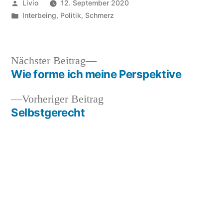
Veröffentlicht
Livio
12. September 2020
von
Veröffentlicht
Interbeing
,
Politik
,
Schmerz
unter
Nächster
Nächster Beitrag
Beitrag:
Wie forme ich meine Perspektive
Beitragsnavigation
Vorheriger
Vorheriger Beitrag
Beitrag:
Selbstgerecht