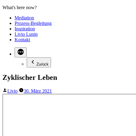
Zum
Inhalt
Mediation
springen
Prozess-Begleitung
Inspiration
Livio Lunin
Kontakt
Zurück
Zyklischer Leben
Veröffentlicht
Livio
30. März 2021
von