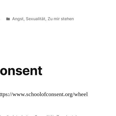
Veröffentlicht
4
Angst
,
Sexualität
,
Zu mir stehen
unter
Consent
ttps://www.schoolofconsent.org/wheel