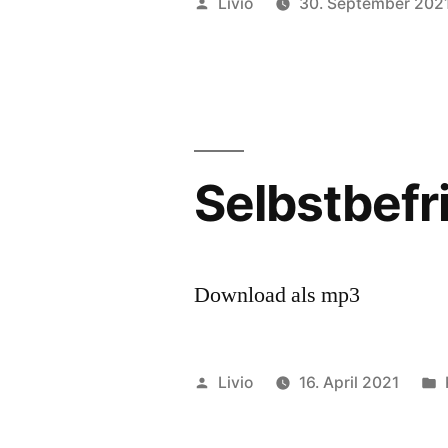
Veröffentlicht
Livio
30. September 202
von
Selbstbefr
Download als mp3
Veröffentlicht
Livio
16. April 2021
von