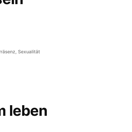
eröffentlicht
Präsenz
,
Sexualität
nter
m leben