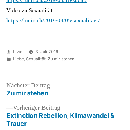
https://lunin.ch/2019/04/16/sucht/
Video zu Sexualität:
https://lunin.ch/2019/04/05/sexualitaet/
Veröffentlicht
Livio
3. Juli 2019
von
Veröffentlicht
Liebe
,
Sexualität
,
Zu mir stehen
unter
Nächster
Nächster Beitrag
Beitrag:
Zu mir stehen
Beitragsnavigation
Vorheriger
Vorheriger Beitrag
Beitrag:
Extinction Rebellion, Klimawandel &
Trauer