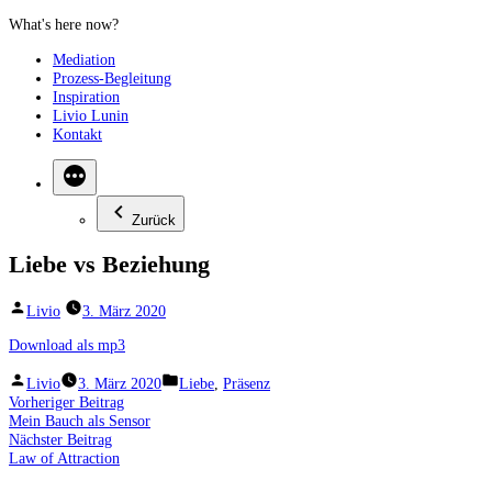
Zum
Inhalt
Mediation
springen
Prozess-Begleitung
Inspiration
Livio Lunin
Kontakt
Zurück
Liebe vs Beziehung
Veröffentlicht
Livio
3. März 2020
von
Download als mp3
Veröffentlicht
Veröffentlicht
Livio
3. März 2020
Liebe
,
Präsenz
von
unter
Beitragsnavigation
Vorheriger
Vorheriger Beitrag
Beitrag:
Mein Bauch als Sensor
Nächster
Nächster Beitrag
Beitrag:
Law of Attraction