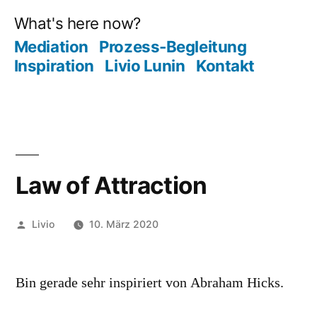
Zum
Inhalt
Mediation
Prozess-Begleitung
springen
Inspiration
Livio Lunin
Kontakt
Law of Attraction
Veröffentlicht
Livio
10. März 2020
von
Bin gerade sehr inspiriert von Abraham Hicks.